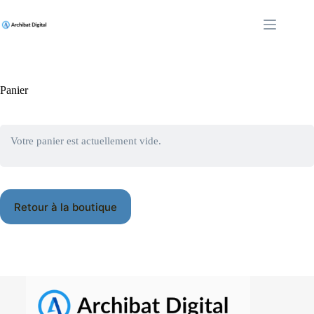
Passer
au
contenu
Panier
Votre panier est actuellement vide.
Retour à la boutique